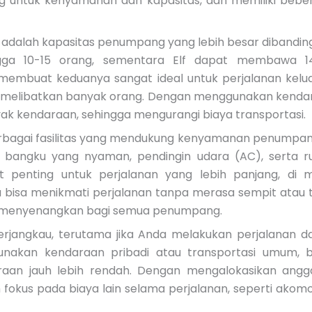
ng untuk kenyamanan dan kapasitas, dan memiliki bebe
f adalah kapasitas penumpang yang lebih besar dibandi
gga 10-15 orang, sementara Elf dapat membawa 1
 membuat keduanya sangat ideal untuk perjalanan kelua
ng melibatkan banyak orang. Dengan menggunakan kenda
ak kendaraan, sehingga mengurangi biaya transportasi.
berbagai fasilitas yang mendukung kenyamanan penumpan
bangku yang nyaman, pendingin udara (AC), serta r
 penting untuk perjalanan yang lebih panjang, di 
bisa menikmati perjalanan tanpa merasa sempit atau t
 menyenangkan bagi semua penumpang.
erjangkau, terutama jika Anda melakukan perjalanan d
unakan kendaraan pribadi atau transportasi umum, b
raan jauh lebih rendah. Dengan mengalokasikan angg
ih fokus pada biaya lain selama perjalanan, seperti akom