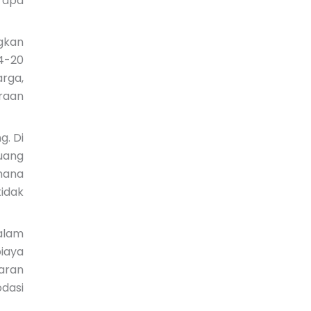
rapa
ngkan
4-20
rga,
raan
g. Di
uang
mana
idak
alam
iaya
aran
odasi