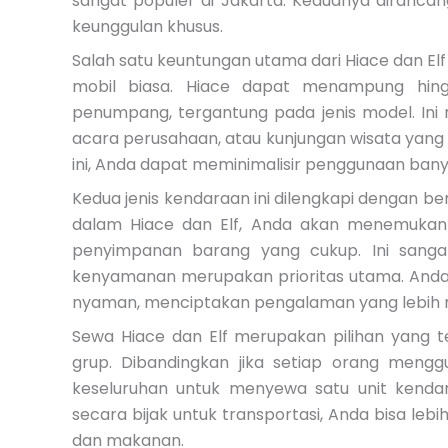
sangat populer di Jakarta. Keduanya diranca
keunggulan khusus.
Salah satu keuntungan utama dari Hiace dan El
mobil biasa. Hiace dapat menampung hin
penumpang, tergantung pada jenis model. Ini
acara perusahaan, atau kunjungan wisata ya
ini, Anda dapat meminimalisir penggunaan bany
Kedua jenis kendaraan ini dilengkapi dengan 
dalam Hiace dan Elf, Anda akan menemukan 
penyimpanan barang yang cukup. Ini sangat
kenyamanan merupakan prioritas utama. Anda 
nyaman, menciptakan pengalaman yang lebih
Sewa Hiace dan Elf merupakan pilihan yang t
grup. Dibandingkan jika setiap orang mengg
keseluruhan untuk menyewa satu unit kenda
secara bijak untuk transportasi, Anda bisa leb
dan makanan.