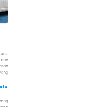
tens.
 dan
atan
 yang
arta
,
 yang