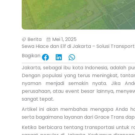
Berita
Mei 1, 2025
Sewa Hiace dan Elf di Jakarta – Solusi Transpo
Bagikan
Share
Share
Share
on
on
on
Jakarta, sebagai ibu kota Indonesia, adalah pu
facebook
linkedin
whatsapp
Dengan populasi yang terus meningkat, tanta
nyaman menjadi semakin nyata. Jika Anda
perusahaan, atau event besar lainnya, menyewa
sangat tepat.
Artikel ini akan membahas mengapa Anda 
serta bagaimana layanan dari Grace Trans da
Ketika berbicara tentang transportasi untuk 