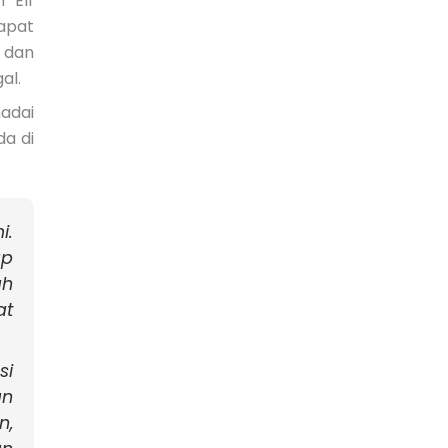
 Elf
apat
 dan
al.
madai
da di
i.
ap
ah
at
si
an
n,