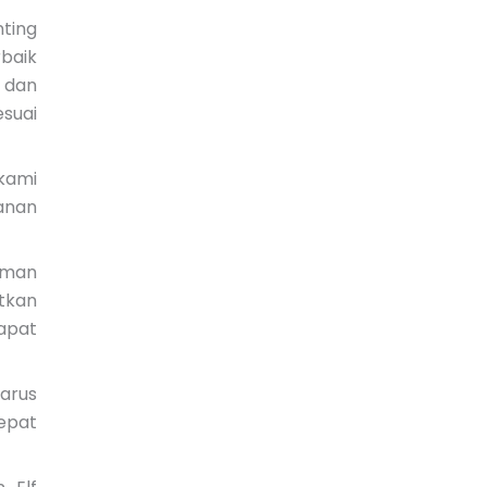
ting
rbaik
 dan
suai
kami
anan
aman
tkan
apat
arus
tepat