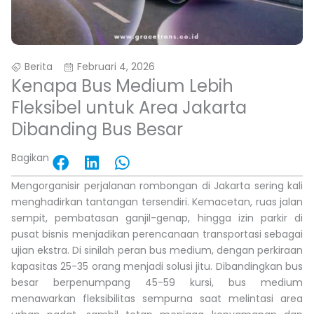
Berita
Februari 4, 2026
Kenapa Bus Medium Lebih
Fleksibel untuk Area Jakarta
Dibanding Bus Besar
Bagikan
Share
Share
Share
on
on
on
Mengorganisir perjalanan rombongan di Jakarta sering kali
facebook
linkedin
whatsapp
menghadirkan tantangan tersendiri. Kemacetan, ruas jalan
sempit, pembatasan ganjil-genap, hingga izin parkir di
pusat bisnis menjadikan perencanaan transportasi sebagai
ujian ekstra. Di sinilah peran bus medium, dengan perkiraan
kapasitas 25-35 orang menjadi solusi jitu. Dibandingkan bus
besar berpenumpang 45-59 kursi, bus medium
menawarkan fleksibilitas sempurna saat melintasi area