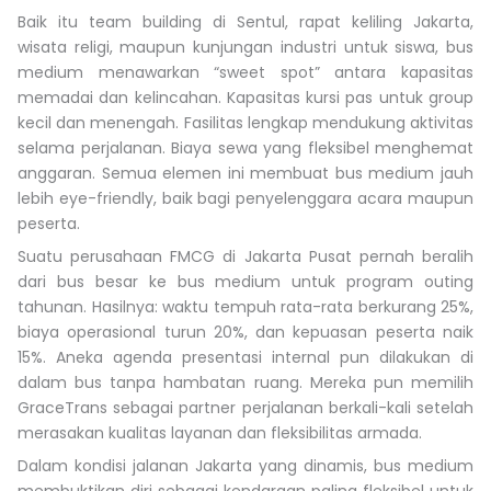
Baik itu team building di Sentul, rapat keliling Jakarta,
wisata religi, maupun kunjungan industri untuk siswa, bus
medium menawarkan “sweet spot” antara kapasitas
memadai dan kelincahan. Kapasitas kursi pas untuk group
kecil dan menengah. Fasilitas lengkap mendukung aktivitas
selama perjalanan. Biaya sewa yang fleksibel menghemat
anggaran. Semua elemen ini membuat bus medium jauh
lebih eye-friendly, baik bagi penyelenggara acara maupun
peserta.
Suatu perusahaan FMCG di Jakarta Pusat pernah beralih
dari bus besar ke bus medium untuk program outing
tahunan. Hasilnya: waktu tempuh rata-rata berkurang 25%,
biaya operasional turun 20%, dan kepuasan peserta naik
15%. Aneka agenda presentasi internal pun dilakukan di
dalam bus tanpa hambatan ruang. Mereka pun memilih
GraceTrans sebagai partner perjalanan berkali-kali setelah
merasakan kualitas layanan dan fleksibilitas armada.
Dalam kondisi jalanan Jakarta yang dinamis, bus medium
membuktikan diri sebagai kendaraan paling fleksibel untuk