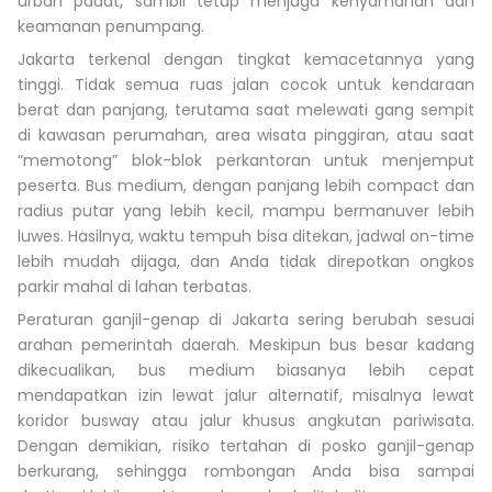
urban padat, sambil tetap menjaga kenyamanan dan
keamanan penumpang.
Jakarta terkenal dengan tingkat kemacetannya yang
tinggi. Tidak semua ruas jalan cocok untuk kendaraan
berat dan panjang, terutama saat melewati gang sempit
di kawasan perumahan, area wisata pinggiran, atau saat
“memotong” blok-blok perkantoran untuk menjemput
peserta. Bus medium, dengan panjang lebih compact dan
radius putar yang lebih kecil, mampu bermanuver lebih
luwes. Hasilnya, waktu tempuh bisa ditekan, jadwal on-time
lebih mudah dijaga, dan Anda tidak direpotkan ongkos
parkir mahal di lahan terbatas.
Peraturan ganjil-genap di Jakarta sering berubah sesuai
arahan pemerintah daerah. Meskipun bus besar kadang
dikecualikan, bus medium biasanya lebih cepat
mendapatkan izin lewat jalur alternatif, misalnya lewat
koridor busway atau jalur khusus angkutan pariwisata.
Dengan demikian, risiko tertahan di posko ganjil-genap
berkurang, sehingga rombongan Anda bisa sampai