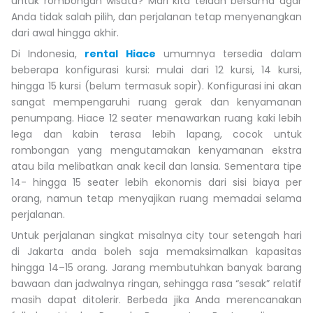
untuk rombongan wisata? Mari kita telaah bersama agar
Anda tidak salah pilih, dan perjalanan tetap menyenangkan
dari awal hingga akhir.
Di Indonesia,
rental Hiace
umumnya tersedia dalam
beberapa konfigurasi kursi: mulai dari 12 kursi, 14 kursi,
hingga 15 kursi (belum termasuk sopir). Konfigurasi ini akan
sangat mempengaruhi ruang gerak dan kenyamanan
penumpang. Hiace 12 seater menawarkan ruang kaki lebih
lega dan kabin terasa lebih lapang, cocok untuk
rombongan yang mengutamakan kenyamanan ekstra
atau bila melibatkan anak kecil dan lansia. Sementara tipe
14- hingga 15 seater lebih ekonomis dari sisi biaya per
orang, namun tetap menyajikan ruang memadai selama
perjalanan.
Untuk perjalanan singkat misalnya city tour setengah hari
di Jakarta anda boleh saja memaksimalkan kapasitas
hingga 14–15 orang. Jarang membutuhkan banyak barang
bawaan dan jadwalnya ringan, sehingga rasa “sesak” relatif
masih dapat ditolerir. Berbeda jika Anda merencanakan