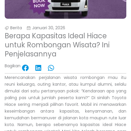
Berita
Januari 30, 2026
Berapa Kapasitas Ideal Hiace
untuk Rombongan Wisata? Ini
Penjelasannya
Bagikan
Share
Share
Share
on
on
on
Merencanakan perjalanan wisata rombongan mau itu
facebook
linkedin
whatsapp
reuni keluarga, outing kantor, atau kumpul alumni, selalu
dimulai dari satu pertanyaan pokok: “Kendaraan apa yang
paling pas untuk jumlah peserta kami?” Di sinilah Toyota
Hiace sering menjadi pilihan favorit. Mobil ini menawarkan
keseimbangan antara kapasitas, kenyamanan, dan
kemudahan bermanuver di jalanan kota maupun rute luar
kota. Namun, berapa sebenarnya kapasitas ideal Hiace